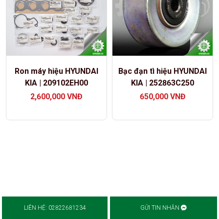
Ron máy hiệu HYUNDAI
Bạc đạn tì hiệu HYUNDAI
KIA | 209102EH00
KIA | 252863C250
2,600,000
VNĐ
650,000
VNĐ
LIÊN HỆ:
02822681234
GỬI TIN NHẮN