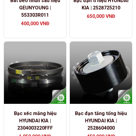
Bát bèo nhún sau hiệu
Bạc đạn tì hiệu HYUNDAI
GEUNYOUNG |
KIA | 2528725210
553303R011
650,000
VNĐ
400,000
VNĐ
Bạc xéc măng hiệu
Bạc đạn tăng tổng hiệu
HYUNDAI KIA |
HYUNDAI KIA |
2304003220FFF
2528604000