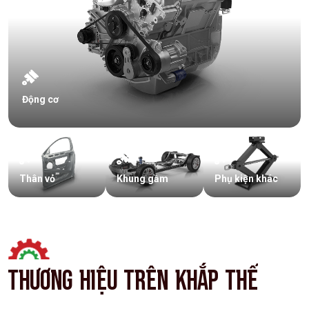
Động cơ
Thân vỏ
Khung gầm
Phụ kiện khác
THƯƠNG
HIỆU
TRÊN
KHẮP
THẾ